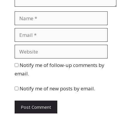
N
a
m
E
e
m
a
W
i
e
l
b
Notify me of follow-up comments by
s
email.
i
t
Notify me of new posts by email.
e