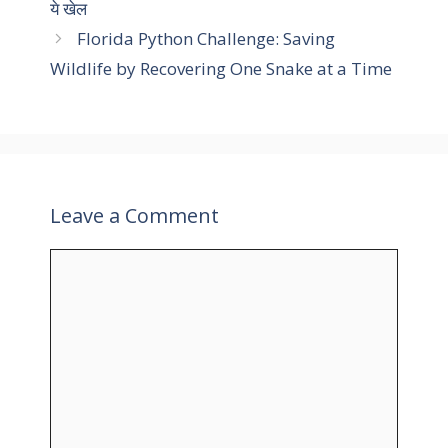
r
ये खेल
i
Florida Python Challenge: Saving
e
Wildlife by Recovering One Snake at a Time
s
Leave a Comment
C
o
m
m
e
n
t