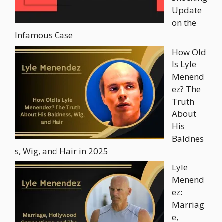
Update
on the
Infamous Case
How Old
Is Lyle
Menend
ez? The
Truth
About
His
Baldnes
s, Wig, and Hair in 2025
Lyle
Menend
ez:
Marriag
e,