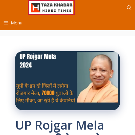
Skip
to
content
Menu
UP Rojgar Mela