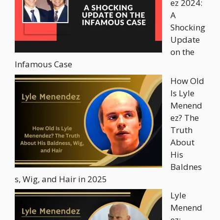
ez 2024:
A
Shocking
Update
on the
Infamous Case
How Old
Is Lyle
Menend
ez? The
Truth
About
His
Baldnes
s, Wig, and Hair in 2025
Lyle
Menend
ez: