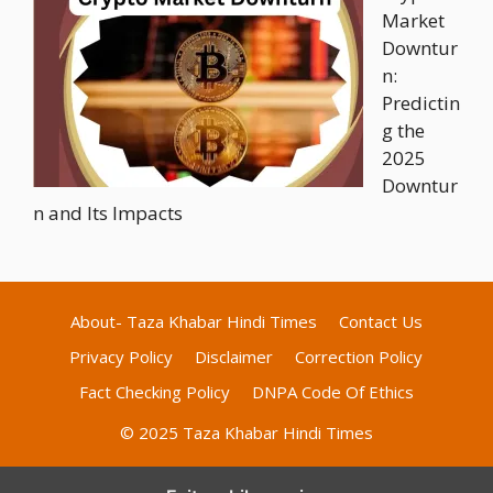
Market
Downtur
n:
Predictin
g the
2025
Downtur
n and Its Impacts
About- Taza Khabar Hindi Times
Contact Us
Privacy Policy
Disclaimer
Correction Policy
Fact Checking Policy
DNPA Code Of Ethics
© 2025 Taza Khabar Hindi Times