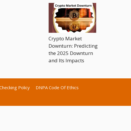
Crypto Market
Downturn: Predicting
the 2025 Downturn
and Its Impacts
Checking Policy
DNPA Code Of Ethics