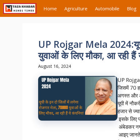
Skip
Home
Agriculture
Automobile
Blog
to
content
UP Rojgar Mela 2024:यूपी क
युवाओं के लिए मौका, आ रही हैं य
August 16, 2024
UP Rojgar M
जिसमें 70 ह
अगस्त और अ
यूपी में नौ
हजार से ज्य
इसके लिए प्
अंबेडकर नगर
आइए जानते ह