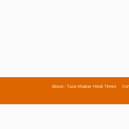
About- Taza Khabar Hindi Times
Con