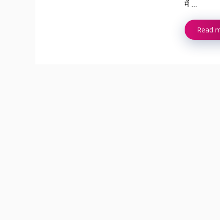
में ...
Read 