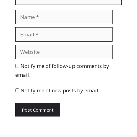
N
a
m
E
e
m
a
W
i
e
l
b
Notify me of follow-up comments by
s
email.
i
t
Notify me of new posts by email.
e