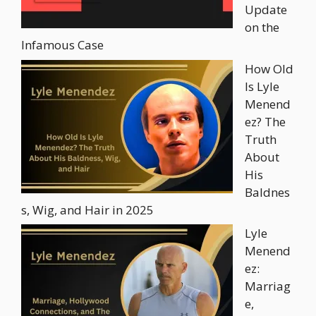
Update
on the
Infamous Case
How Old
Is Lyle
Menend
ez? The
Truth
About
His
Baldnes
s, Wig, and Hair in 2025
Lyle
Menend
ez:
Marriag
e,