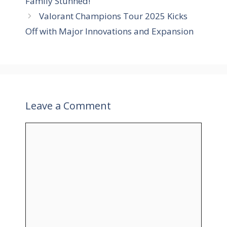
Family Stunned!
i
Valorant Champions Tour 2025 Kicks
e
Off with Major Innovations and Expansion
s
Leave a Comment
C
o
m
m
e
n
t