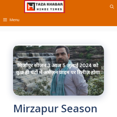
Skip
to
content
Menu
Mirzapur Season