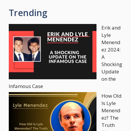
Trending
Erik and
Lyle
Menend
ez 2024:
A
Shocking
Update
on the
Infamous Case
How Old
Is Lyle
Menend
ez? The
Truth