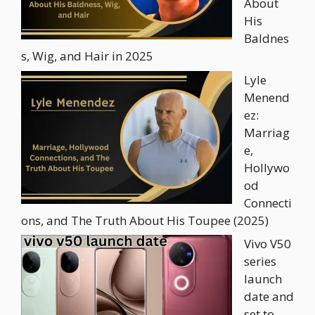
About
His
Baldnes
s, Wig, and Hair in 2025
Lyle
Menend
ez:
Marriag
e,
Hollywo
od
Connecti
ons, and The Truth About His Toupee (2025)
Vivo V50
series
launch
date and
set to