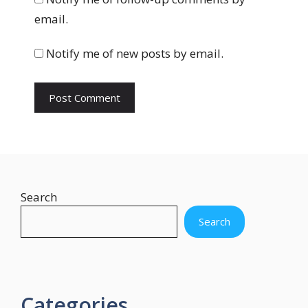
s
email.
i
t
Notify me of new posts by email.
e
Search
Search
Categories